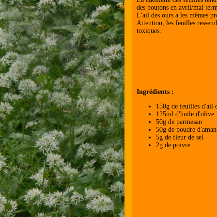
des boutons en avril/mai ter
L'ail des ours a les mêmes pro
Attention, les feuilles resse
toxiques.
Ingrédients :
150g de feuilles d'ail 
125ml d'huile d'olive
50g de parmesan
50g de poudre d'ama
5g de fleur de sel
2g de poivre