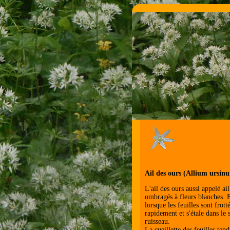
Ail des ours (Allium ursin
L'ail des ours aussi appelé ai
ombragés à fleurs blanches. E
lorsque les feuilles sont frot
rapidement et s'étale dans le 
ruisseau.
La cueillette des feuilles ten