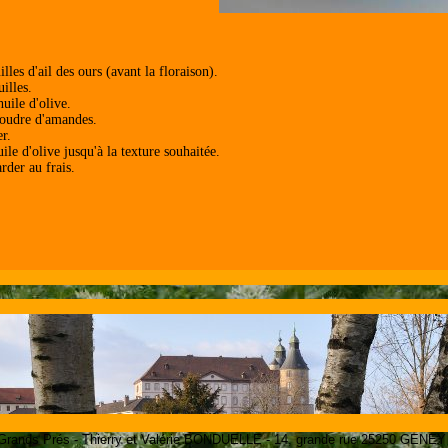
illes d'ail des ours (avant la floraison).
uilles.
huile d'olive.
poudre d'amandes.
r.
ile d'olive jusqu'à la texture souhaitée.
rder au frais.
Grands Prés - Thierry et Valérie BONDUELLE - 14, grande rue 25250 GENEY