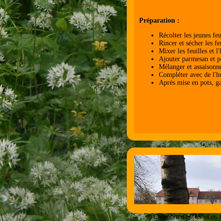
Préparation :
Récolter les jeunes feu
Rincer et sécher les fe
Mixer les feuilles et l'
Ajouter parmesan et 
Mélanger et assaisonne
Compléter avec de l'hu
Après mise en pots, ga
© Chambre d'hôtes - Les 