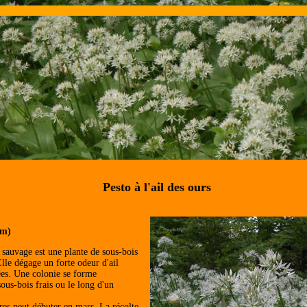
Pesto à l'ail des ours
um)
l sauvage est une plante de sous-bois
lle dégage un forte odeur d'ail
tées. Une colonie se forme
sous-bois frais ou le long d'un
dres peut débuter en mars. La récolte